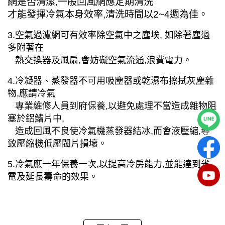
網是否清潔,一般回風網應定期清洗
才能發揮冷氣本身效率,清洗時間以2~4週為佳。
3.空氣過濾網可有效率除空氣中之塵埃, 如除著塵過
多附著在
熱交換器及風扇,會妨礙空氣流通,浪費電力。
4.冷凝器、蒸發器不可用吸塵器或乾濕布擦拭灰塵雜
物,應請冷氣
專業維修人員到府保養,以避免處理不當造成雜物阻
塞於鋁鰭片中,
造成回風不良使冷氣機蒸發器結冰,而會液壓縮,導
致壓縮機低壓閥片損壞。
5.冷氣應一年保養一次,以提高冷房能力,並能達到省
電及延長壽命的效果。