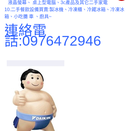
液晶螢幕、 桌上型電腦、3c產品及其它二手家電
10.二手餐飲設備買賣:製冰機、冷凍櫃、冷藏冰箱、冷凍冰
箱、小吃攤 車 、廚具~
連絡電
話:0976472946