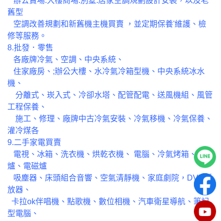
辦公賣場.大樓商場.別墅.居家空調規劃設計安裝，以及老
舊型
空調改善規劃和新舊機主機買賣 ，並定期保養'維護、檢
修等服務。
8.批發．零售
各廠牌冷氣、空調、中央系統、
住家廠房、;辦公大樓、水冷氣冷箱型機、中央系統冰水
機、
分離式、崁入式、冷卻水塔、配管配電、送風機組、風管
工程保養、
施工、修理、廠牌中古冷氣安裝、冷氣移機、冷氣保養、
灌冷煤各
9.二手家電買賣
電視、冰箱、洗衣機、烘乾衣機、 電腦、冷氣烤箱、微波
爐、電磁爐
吸塵器、床頭組合音響、空氣清靜機、家庭劇院，DVD播
放器、
卡拉ok伴唱機、點歌機、數位相機、汽車衛星導航、筆記
型電腦、