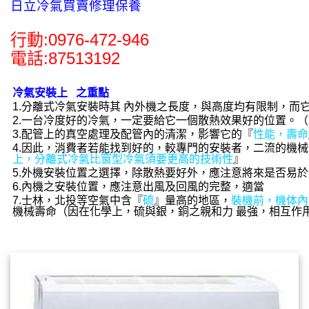
日立冷氣買賣修理保養
行動:0976-472-946
電話:87513192
冷氣安裝上 之重點
1.分離式冷氣安裝時其 內外機之長度，與高度均有限制，而
2.一台冷度好的冷氣，一定要給它一個散熱效果好的位置。（
3.配管上的真空處理及配管內的清潔，影響它的『
性能，壽命
4.因此，消費者若能找到好的，較專門的安裝者，二流的機
上，分離式冷氣比窗型冷氣須要更高的
技術性
』
5.外機安裝位置之選擇，除散熱要好外，應注意將來是否易
6.內機之安裝位置，應注意出風及回風的完整，適當
7.士林，北投等空氣中含『
硫
』量高的地區，
裝機前，機体內
機械壽命（因在化學上，硫與銀，銅之親和力 最強，相互作