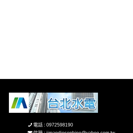
電話 : 0972598190
信箱 : jimandjosephine@yahoo.com.tw